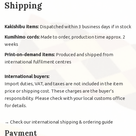
Shipping
Kakishibu items:
Dispatched within 3 business days if in stock
Kumihimo cords:
Made to order, production time approx. 2
weeks
Print-on-demand items:
Produced and shipped from
international fulfilment centres
International buyers:
Import duties, VAT, and taxes are not included in the item
price or shipping cost. These charges are the buyer’s
responsibility. Please check with your local customs office
for details.
→
Check our international shipping & ordering guide
Payment